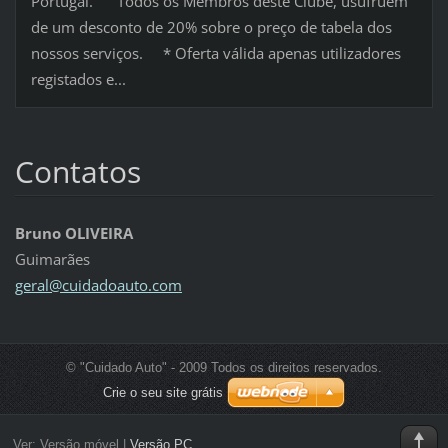
Portugal. Todos os Membros deste Clube, usufruem
de um desconto de 20% sobre o preço de tabela dos
nossos serviços. * Oferta válida apenas utilizadores
registados e...
Contatos
Bruno OLIVEIRA
Guimarães
geral@cu
idadoaut
o.com
© "Cuidado Auto" - 2009 Todos os direitos reservados.
Crie o seu site grátis
Ver:
Versão móvel
|
Versão PC