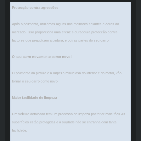
Protecção contra agressões
Após o polimento, utilizamos alguns dos melhores selantes e ceras do
mercado. Isso proporciona uma eficaz e duradoura protecção contra
factores que prejudicam a pintura, e outras partes do seu carro.
O seu carro novamente como novo!
O polimento da pintura e a limpeza minuciosa do interior e do motor, vão
tornar o seu carro como novo!
Maior facilidade de limpeza
Um veículo detalhado tem um processo de limpeza posterior mais fácil. As
superfícies estão protegidas e a sujidade não se entranha com tanta
facilidade.