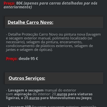
Preço
:
80
€
(apenas para carros detalhados por nós
anteriormente)
Detalhe Carro Novo:
- Detalhe Protecção Carro Novo ou pintura nova (lavagem
e secagem exterior manual, polimento localizado (se
necessário), selagem da pintura, enceramento,
condicionamento de plásticos exteriores, selagem de
jantes e selagem de ópticas).
Preço
:
desde 95
€
Outros Serviços:
-
Lavagem e secagem
manual do exterior
com
aspiração
do interior: 20
euros
para viaturas
ligeiras, e 25
euros
para Monovolumes ou Jeeps;
-
Lavagem VIP
(lavagem e secagem exterior, aspiração