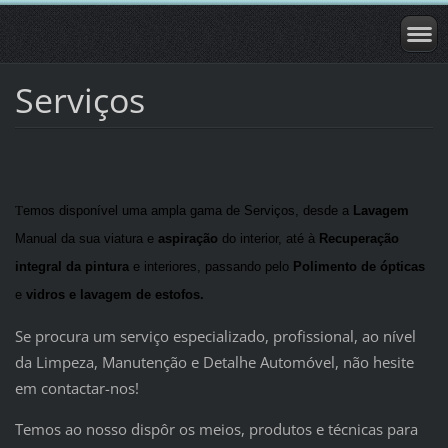
Serviços
T
emos dis
ponível uma ampla gama de Serviços, desde a
Lavagem
Manual da sua viatura e
aspiração
do interior, até à
Recuperação
integral da pintura
e interiores, passando pelo
Polimento de ópticas
e
vidros e lavagem de estofos.
Se procura um serviço especializado, profissional, ao nível
da Limpeza, Manutenção e Detalhe Automóvel, não hesite
em contactar-nos!
Temos ao nosso dispôr os meios, produtos e técnicas para