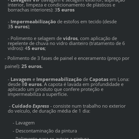
interior, limpeza e condicionamento de plásticos e
borrachas interiores): 3
5 euros
-
Impermeabilização
de estofos em tecido (desde
3
5 euros
);
- Polimento e selagem de
vidros
, com aplicação de
repelente de chuva no vidro dianteiro (tratamento de 6
vidros): 4
5 euros
;
- Polimento de 3 fases de painel e enceramento (preço por
painel):
25 euros.
-
Lavagem
e
Impermeabilização
de
Capotas
em Lona:
desde 8
0 euros
. A capota é lavada em profundidade e
aplicado um produto que confere proteção e
impermeabiliza a superfície.
-
Cuidado
Express
-
consiste num trabalho no exterior
do veículo, de duração média de 1 dia:
- Lavagem
- Descontaminação da pintura
- Polimento para re-avivar a pintura