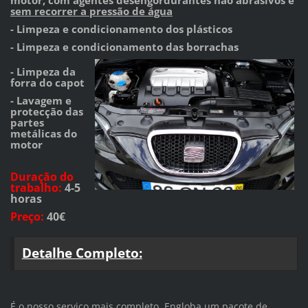
sem recorrer a pressão
de água
- Limpeza e condicionamento dos plásticos
- Limpeza e condicionamento das borrachas
- Limpeza da
forra do capot
- Lavagem e
protecção das
partes
metálicas do
motor
Duração do
trabalho
:
4-5
horas
Preço
:
40€
Detalhe Completo:
É o nosso serviço mais completo. Engloba um pacote de