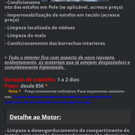
- Condicioname
nto dos estofos em Pele (se aplicável, acresce preço)
- Impermeabilização de estofos em tecido (acresce
preço)
- Limpeza localizada
de nódoas
- Limpeza da mala
- Condicionamento das borrachas interiores
>
Todo o interior fica com aspecto de novo (excepto,
evidentemente, os materiais que já estejam desgastados) e
completamente higienizado.
Duração do trabalho
:
1 a 2 dias
Preço
:
desde 85€
*
Nota: *
Preço meramente indicativo. Para orçamentos contacte-
nos.
O preço depende sempre do estado de conservação dos
interiores, do seu tamanho e se tem pele ou não.
Detalhe ao Motor:
- Limpeza e desengorduramento do compartimento do
motor, com agentes desengordurantes
nã
o ab
rasivos e