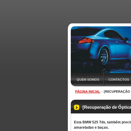
QUEM SOMOS
CONTACTOS
PÁGINA INICIAL
[RECUPERAÇÃO 
O QUE É O DETALHE?
[Recuperação de Óptic
Esta BMW 525 Tds, também precis
amareladas e baças.