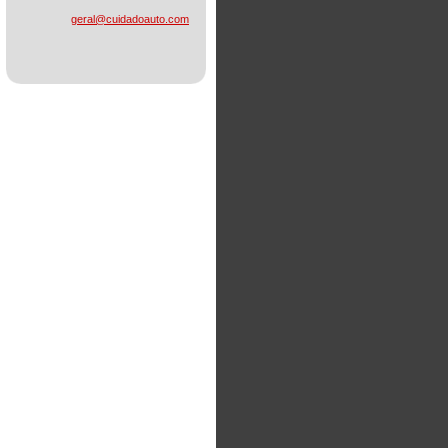
geral@cu
idadoaut
o.com