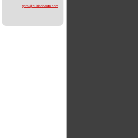
geral@cu
idadoaut
o.com