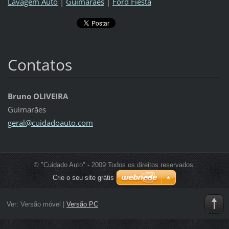
Lavagem Auto
|
Guimarães
|
Ford Fiesta
Contatos
Bruno OLIVEIRA
Guimarães
geral@cu
idadoaut
o.com
© "Cuidado Auto" - 2009 Todos os direitos reservados.
Crie o seu site grátis
Ver:
Versão móvel
|
Versão PC