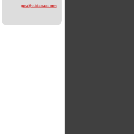
geral@cu
idadoaut
o.com