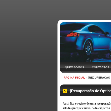
QUEM SOMOS
CONTACTOS
PÁGINA INICIAL
[RECUPERAÇÃO D
O QUE É O DETALHE?
[Recuperação de Óptica
Aqui fica o registo de uma recuperação
selada) porque é nova. A da esquerda 