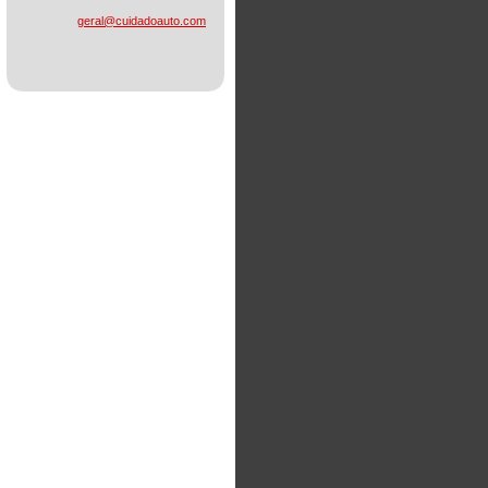
geral@cu
idadoaut
o.com