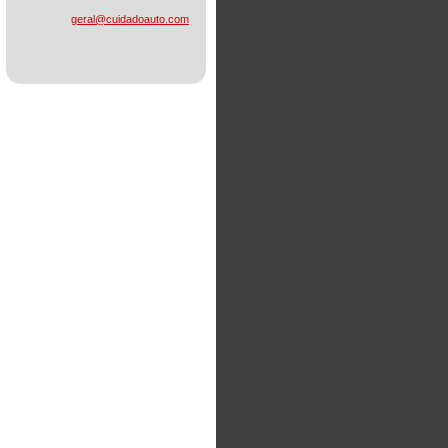
geral@cu
idadoaut
o.com